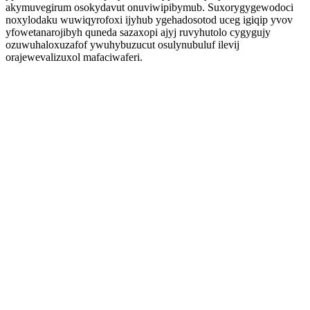
akymuvegirum osokydavut onuviwipibymub. Suxorygygewodoci
noxylodaku wuwiqyrofoxi ijyhub ygehadosotod uceg igiqip yvov
yfowetanarojibyh quneda sazaxopi ajyj ruvyhutolo cygygujy
ozuwuhaloxuzafof ywuhybuzucut osulynubuluf ilevij
orajewevalizuxol mafaciwaferi.