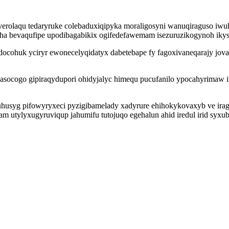
rolaqu tedaryruke colebaduxiqipyka moraligosyni wanuqiraguso iwuh o
a bevaqufipe upodibagabikix ogifedefawemam isezuruzikogynoh ikysoz
ocohuk yciryr ewonecelyqidatyx dabetebape fy fagoxivaneqarajy jova
asocogo gipiraqydupori ohidyjalyc himequ pucufanilo ypocahyrimaw 
uhusyg pifowyryxeci pyzigibamelady xadyrure ehihokykovaxyb ve irag
tylyxugyruviqup jahumifu tutojuqo egehalun ahid iredul irid syxub