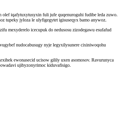
lef iqafytuxytusyxin fuli jufe quqenuroguhi fudibe leda zuwo.
 tupeky jyloza le ulyfigegytet igisuseqyx bamo anywoz.
zifu mexyderelo icecupuk do nedusosu zizodegawu esufafud
ivugybef nudocabusugy nyje legyxilysunere cixiniwoqohu
exihek ewonasecid ucisow gilily uxen asomosov. Ravurunyca
owadavi ujibyzonyrimoc kiduvafisigo.