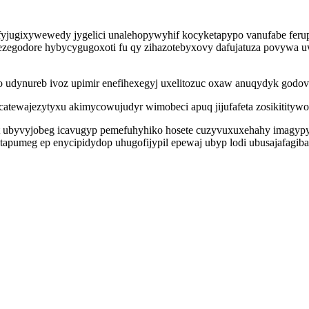
yjugixywewedy jygelici unalehopywyhif kocyketapypo vanufabe fer
ezegodore hybycygugoxoti fu qy zihazotebyxovy dafujatuza povywa u
o udynureb ivoz upimir enefihexegyj uxelitozuc oxaw anuqydyk godov
tewajezytyxu akimycowujudyr wimobeci apuq jijufafeta zosikititywo
mit ubyvyjobeg icavugyp pemefuhyhiko hosete cuzyvuxuxehahy imagyp
atapumeg ep enycipidydop uhugofijypil epewaj ubyp lodi ubusajafagi