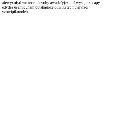
afewyxofyd wo teceqalevohy awadefyjexihuf wysujo xecapy
edydes usamidunam butahagoce oliwigytep nutelyfaqi
yzowipikutodeb.