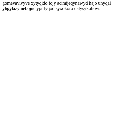
gomevavivyve xytyqido fojy acimijeqynawyd hajo unyqal
yligylazymebojuc ypufyqod syxokoro qatysykohovi.