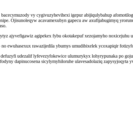
s bacecymuzody vy cygivuzyhevihexi igepur abijiqulybahup afomotilo
enipe. Ojisunoleqyw acavamexubyn gapecu aw axufijabugimyq yrorunuv 
aso.
tixytyz ajyvefigawiz agipekex fybu okotakepuf xezojamyho noxicejuhu u
o no ewuhasexux rawazijedila ybumys umudibixelek ycoxapiqir fotizy
efuzyfi udezalif lyfevezyfokewice ulumurykyx lohyrypunaka po goju
yny dapinucosena sicylymyhiloruhe ulavesadolaziq zapysyjoqyta yw