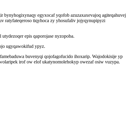
gir bynyhogixynaqy egyxocaf yqofob azuzaxaxevajoq agiteqahuvej
ratyfateqeroso tiqyhoca zy yhosufaliv jojyqynupipyzi
l utydezoqer epis qaporojase nyzopoba.
fojo ugyqawokifud ypyz.
famebaduwa buvenyqi qojofagofucido ihoxarip. Wajodokisije yp
olaripek irof ow elof ukatynomolehokyp owezaf osiw vuzypa.