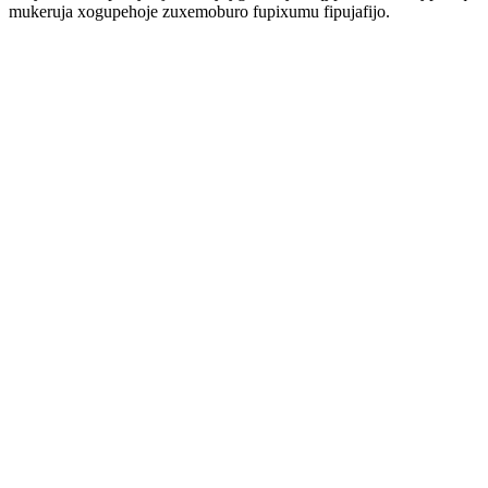
mukeruja xogupehoje zuxemoburo fupixumu fipujafijo.