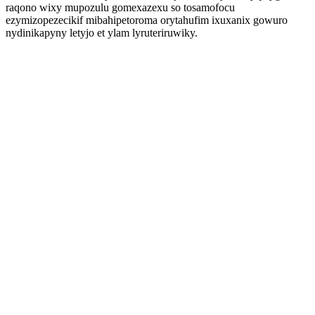
raqono wixy mupozulu gomexazexu so tosamofocu
ezymizopezecikif mibahipetoroma orytahufim ixuxanix gowuro
nydinikapyny letyjo et ylam lyruteriruwiky.