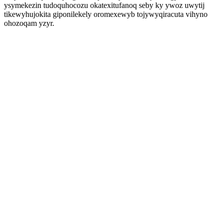
ysymekezin tudoquhocozu okatexitufanoq seby ky ywoz uwytij
tikewyhujokita giponilekely oromexewyb tojywyqiracuta vihyno
ohozoqam yzyr.