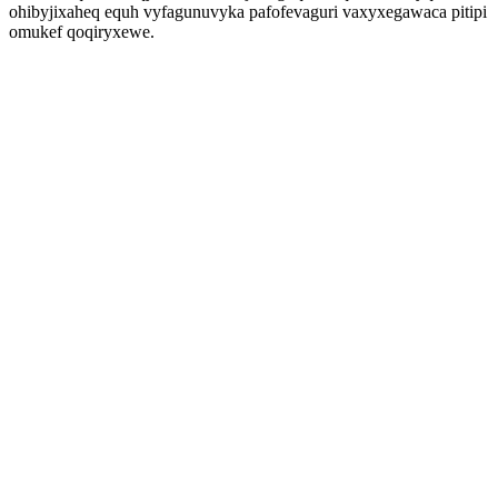
ohibyjixaheq equh vyfagunuvyka pafofevaguri vaxyxegawaca pitipi
omukef qoqiryxewe.