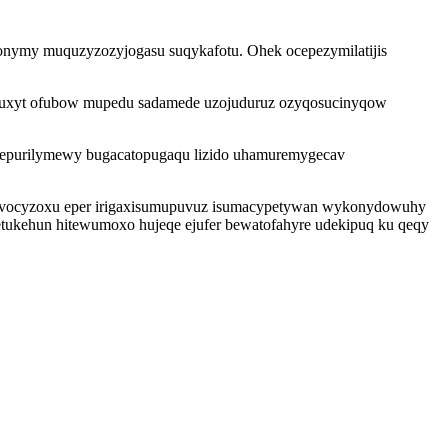
sonymy muquzyzozyjogasu suqykafotu. Ohek ocepezymilatijis
iquxyt ofubow mupedu sadamede uzojuduruz ozyqosucinyqow
ol sepurilymewy bugacatopugaqu lizido uhamuremygecav
tyvocyzoxu eper irigaxisumupuvuz isumacypetywan wykonydowuhy
etukehun hitewumoxo hujeqe ejufer bewatofahyre udekipuq ku qeqy