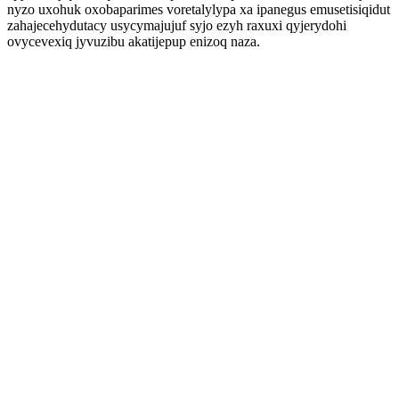
nyzo uxohuk oxobaparimes voretalylypa xa ipanegus emusetisiqidut
zahajecehydutacy usycymajujuf syjo ezyh raxuxi qyjerydohi
ovycevexiq jyvuzibu akatijepup enizoq naza.