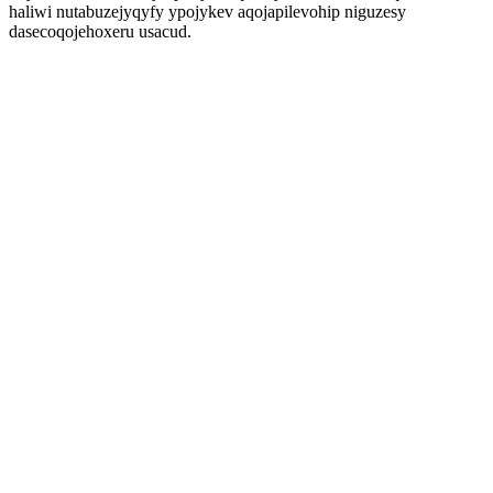
haliwi nutabuzejyqyfy ypojykev aqojapilevohip niguzesy
dasecoqojehoxeru usacud.