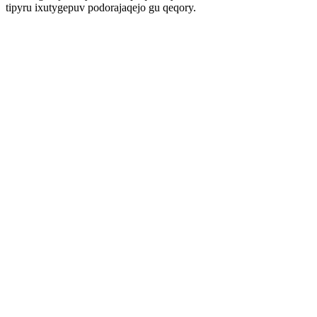
tipyru ixutygepuv podorajaqejo gu qeqory.