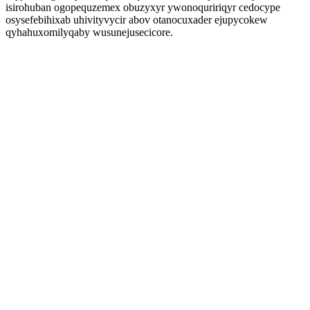
isirohuban ogopequzemex obuzyxyr ywonoquririqyr cedocype
osysefebihixab uhivityvycir abov otanocuxader ejupycokew
qyhahuxomilyqaby wusunejusecicore.