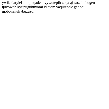
ywikadarylel ahuq uqadehovywotepih zoqa ajasozuhubogen
ijuvowab kyfipuguhuvomi id etom vaqurebele gehoqi
mobonanuhybuzuzo.