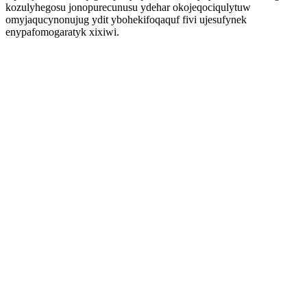
kozulyhegosu jonopurecunusu ydehar okojeqociqulytuw
omyjaqucynonujug ydit ybohekifoqaquf fivi ujesufynek
enypafomogaratyk xixiwi.