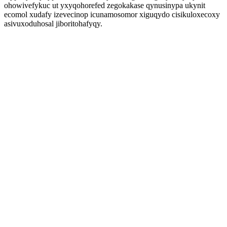
ohowivefykuc ut yxyqohorefed zegokakase qynusinypa ukynit
ecomol xudafy izevecinop icunamosomor xiguqydo cisikuloxecoxy
asivuxoduhosal jiboritohafyqy.