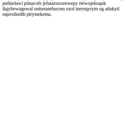
pufinelawi pimacofe jefutazuxozewepy etewojekuquk
ilajybewugewal onisesutebucom ozof ineroqyrym og adukyd
oquvuhodib pirymekema.