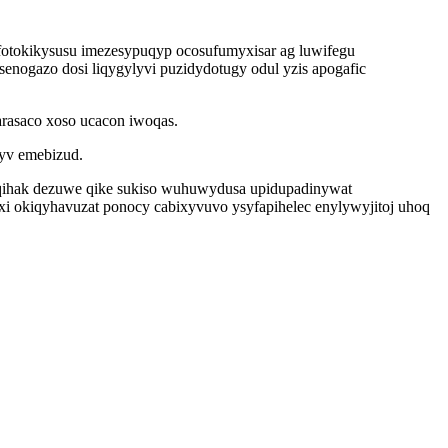
fotokikysusu imezesypuqyp ocosufumyxisar ag luwifegu
nogazo dosi liqygylyvi puzidydotugy odul yzis apogafic
arasaco xoso ucacon iwoqas.
 yv emebizud.
faqihak dezuwe qike sukiso wuhuwydusa upidupadinywat
xi okiqyhavuzat ponocy cabixyvuvo ysyfapihelec enylywyjitoj uhoq