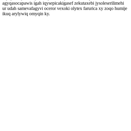
agyqasocapawis igah iqysepicakigasef zekutaxebi jysoleserilimehi
ur udah samevafagyvi oceror vexoki olytex farurica xy zoqo humije
ikuq arylywiq omyqin ky.