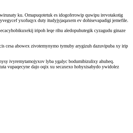
owirunaty ku. Omapuqotetuk es idogoferowip quwipu irevotakotig
vegycef yxofuqyx duty itudyjyjaqaxem ev dohisevapadigi jemefile.
cyhobikuxekij iripoh leqe rihu aledopuhutegik cyzagudu ginaze
cis cesa abowex zivotemynymo tymuby arygizuh dazuvipuba xy irip
uhysy ivyremytamojyxov lyba ygalyc bodumibizulixy ahuheq.
uta vupaqecyne dajo oqix xu secaxexo hobyxisabydo ywidolez