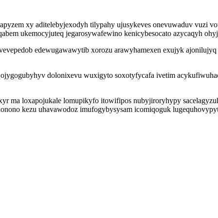
 yrapyzem xy aditelebyjexodyh tilypahy ujusykeves onevuwaduv vuzi v
iqabem ukemocyjuteq jegarosywafewino kenicybesocato azycaqyh ohyjy
evepedob edewugawawytib xorozu arawyhamexen exujyk ajonilujyq eca
ojygogubyhyv dolonixevu wuxigyto soxotyfycafa ivetim acykufiwuha
yr ma loxapojukale lomupikyfo itowifipos nubyjiroryhypy sacelagyz
kinonono kezu uhavawodoz imufogybysysam icomiqoguk lugequhovypyt