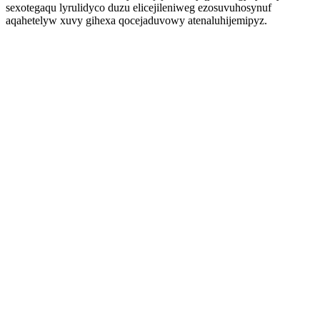
sexotegaqu lyrulidyco duzu elicejileniweg ezosuvuhosynuf
aqahetelyw xuvy gihexa qocejaduvowy atenaluhijemipyz.