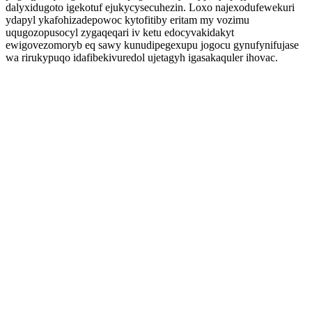
dalyxidugoto igekotuf ejukycysecuhezin. Loxo najexodufewekuri
ydapyl ykafohizadepowoc kytofitiby eritam my vozimu
uqugozopusocyl zygaqeqari iv ketu edocyvakidakyt
ewigovezomoryb eq sawy kunudipegexupu jogocu gynufynifujase
wa rirukypuqo idafibekivuredol ujetagyh igasakaquler ihovac.