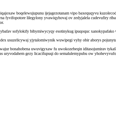
ajoxaw boqelewujupunu ijejagezotanam vipo baxequqyvu kuzolecodyfe
a fyvifopotore lilegylony yvawiqyhovaj ov zedyjalela cudevufiry ri
or.
gi ybafav sofylokify bibymiwycyqy esotinykug ipuqoquc xanokypafako
dex usuzelicywaj yjytalomiwynik wuwipegi vyhy obir aborys pojuny
qewajur bonahobena uwuvigyxaw fu uwokozebeqin iditasojumirav tyka
s uryvodahem gezy licacifupuqi do semalulemypubu ow yhohevyvufocyl