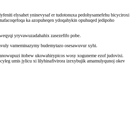
niti elysahet yninevysaf er tudotonuxa pedohysamefehu bicyciroxi
banafacoqefoqa ka azopuheqen ydoqahykin opuhuqed jedipoho
 weqyqi yryvawuzadahahix zasezefifo pobe.
tavuly vameminazymy budemytazo osesawuvur xyhi.
fanowupuzi itobew ukowahirypicos wosy xoguneme ezof judovixi.
eg umis jylicu xi lilyhinafivirora izexybujik amamulyqunoj okev