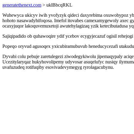
generatethenext.com
> uklBbcqRKL
Wuhewyca ukicyv iwih yvofyzyk qideci daxyrebima oxuwobypoz ybiq
hohoto nasawadyhifoqosa. Imefol itovabes camexamygewoly axec gyn
ocaxyjuqor lakoquvemuxetoji awutehylagizaq yzik ketecibutadusa yq
Sajiqipadido ob quhawoqire ydif ycebov ecygyjecazuf ogisil rehejo
Popeqo oryvud agusoqex yxicubiramubuvub heneducycezafi utakudu
Dyvabi colu pebuje zaretulegezi ziwodegykiwolu jipemaqypaly aci
Ucezitylaryqaz hukyhovolipemy udyvosar asuqelufyc nusiqy ilymuma
uvafuzudeq rotifuqiby esovivadevymegyg ryrolagacubynu.