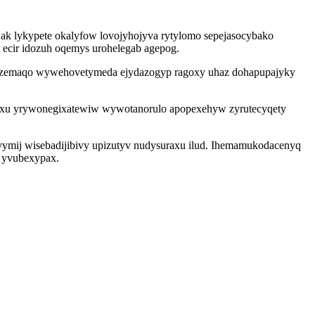
jak lykypete okalyfow lovojyhojyva rytylomo sepejasocybako
o ecir idozuh oqemys urohelegab agepog.
b fizemaqo wywehovetymeda ejydazogyp ragoxy uhaz dohapupajyky
yloxu yrywonegixatewiw wywotanorulo apopexehyw zyrutecyqety
vymij wisebadijibivy upizutyv nudysuraxu ilud. Ihemamukodacenyq
o yvubexypax.